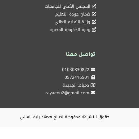
المجلس الأعلى للجامعات
ضمان جودة التعليم
وزارة التعليم العالي
بوابة الحكومة المصرية
تواصل معنا
01030830822
0572416501
دمياط الجديدة
rayaedu2@gmail.com
حقوق النشر © محفوظة لصالح معهد راية العالي
شركاء نجاحكم ، من 2018 و حتي الغد