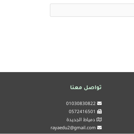
تواصل معنا
01030830822
0572416501
دمياط الجديدة
rayaedu2@gmail.com