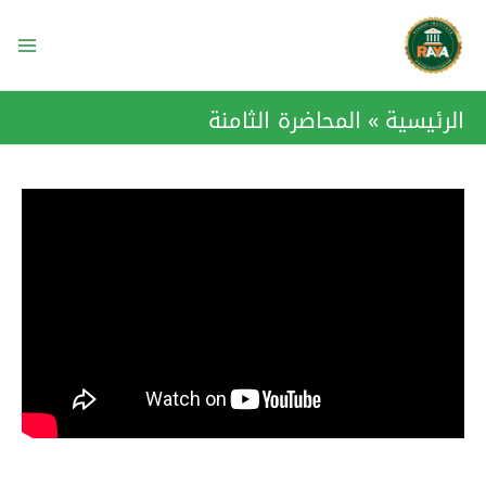
خطي
ain
لى
enu
لمحتوى
الرئيسية
المحاضرة الثامنة