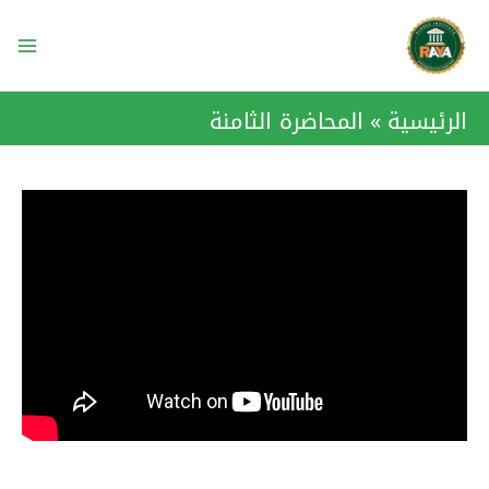
خطي
ain
لى
enu
لمحتوى
الرئيسية
المحاضرة الثامنة