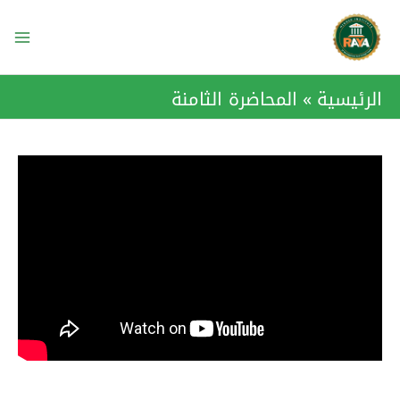
خطي
ain
لى
enu
لمحتوى
الرئيسية
المحاضرة الثامنة