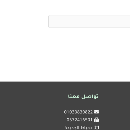
تواصل معنا
01030830822
0572416501
دمياط الجديدة