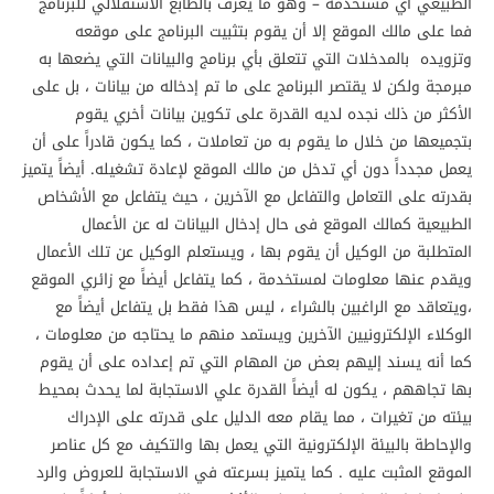
الطبيعي أي مستخدمة – وهو ما يعرف بالطابع الاستقلالي للبرنامج
فما على مالك الموقع إلا أن يقوم بتثبيت البرنامج على موقعه
وتزويده بالمدخلات التي تتعلق بأي برنامج والبيانات التي يضعها به
مبرمجة ولكن لا يقتصر البرنامج على ما تم إدخاله من بيانات ، بل على
الأكثر من ذلك نجده لديه القدرة على تكوين بيانات أخري يقوم
بتجميعها من خلال ما يقوم به من تعاملات ، كما يكون قادراً على أن
يعمل مجدداً دون أي تدخل من مالك الموقع لإعادة تشغيله. أيضاً يتميز
بقدرته على التعامل والتفاعل مع الآخرين ، حيث يتفاعل مع الأشخاص
الطبيعية كمالك الموقع فى حال إدخال البيانات له عن الأعمال
المتطلبة من الوكيل أن يقوم بها ، ويستعلم الوكيل عن تلك الأعمال
ويقدم عنها معلومات لمستخدمة ، كما يتفاعل أيضاً مع زائري الموقع
،ويتعاقد مع الراغبين بالشراء ، ليس هذا فقط بل يتفاعل أيضاً مع
الوكلاء الإلكترونيين الآخرين ويستمد منهم ما يحتاجه من معلومات ،
كما أنه يسند إليهم بعض من المهام التي تم إعداده على أن يقوم
بها تجاههم ، يكون له أيضاً القدرة علي الاستجابة لما يحدث بمحيط
بيئته من تغيرات ، مما يقام معه الدليل على قدرته على الإدراك
والإحاطة بالبيئة الإلكترونية التي يعمل بها والتكيف مع كل عناصر
الموقع المثبت عليه . كما يتميز بسرعته في الاستجابة للعروض والرد