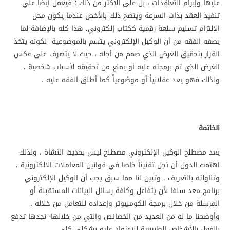
عليها وإبرام التعاقدات ، بل على الأكثر من ذلك ؛ فيعمل أيضاً علي
تنفيذ العقد بذات السرعة ويتضح ذلك بالأخص عندما يكون محل
الالتزام تسليم سلعة رقمية ككتاب إلكتروني. هذا كله بالإضافة لما
يصفه الفقه من أن الوكيل الإلكتروني يتسم بالموضوعية لكونه يتخذ
القرار بتحقيق الغرض الذي صمم من أجله ، حيث لا يتصرف على عكس
الغرض الذي تم برمجته عليه أو يمنع من تحقيقه لأسباب شخصية ،
ولذلك فهو يعد عقلانياً أو موضوعياً كما أطلق الفقه عليه .
الخاتمة
يعد مصطلح الوكيل الإلكتروني مصطلح ليس بحديث النشأة ، ولذلك
اهتمت الدول أن تجل تقنيناً خاصا في قوانين المعاملات الالكترونية ،
وتناولته بالتعريف . وتبين لنا مما سبق يجب أن الوكيل الإلكتروني
برنامج معد سلفا لأن يتفاعل وكافة رسائل البيانات المستقبلة أو
المرسلة من خلال برمجة الكومبيوتر وإعداده للتعامل من خلاله .
وأوضحنا ما له من العديد من الخصائص والتي من خلالها- نجدها تدفع
بالفعل بالأشخاص الطبيعية للاعتماد عليه بشكلي كلي .