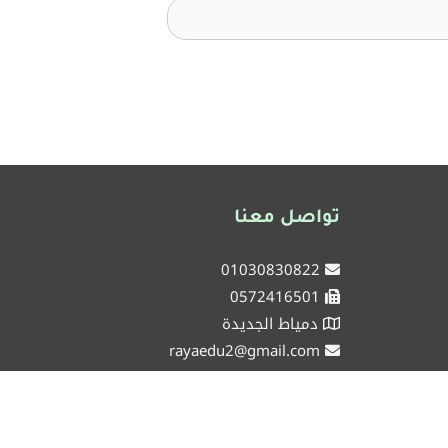
تواصل معنا
01030830822
0572416501
دمياط الجديدة
rayaedu2@gmail.com
شركاء نجاحكم ، من 2018 و حتي الغد