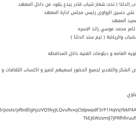
اب_الدلتا ) تحت شعار شباب قادر يبدع يقود من داخل المعهد
د على حسين الزواوى رئيس مجلس ادارة المعهد
عميد المعهد
/ تامر محمد موسي رائد الاسره
باب والرياضة ( تيم سند الدلتا )
نويه العامه و دبلومات الفنيه داخل المحافظه
لص الشكر والتقدير لجميع الحضور لسعيهم لتميز و اكتساب الثقافات و 
باوي
18/posts/pfbid0ghjzzVQ9kyJLQvuRvxqCtdpwpdF3rP1HqVqYbkP4
TkEJ6WzsmtJ7JPRfhfiruuf