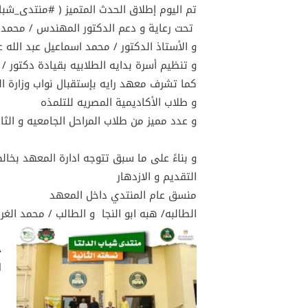
‏تم اليوم إطلاق الحدث المتميز ( #منتدى_شب
‏ تحت رعاية و دعم الدكتور ‏المهندس / محم
‏و الأستاذ الدكتور / محمد اسماعيل عبد الله 
‏و تنظيم أسرة بدايه الطلابيه بقيادة دكتور 
‏كما تشرف معهد رايه بإستقبال نواب وزارة الش
‏و طلاب الأكاديمية المصريه للتلمذه
‏و عدد مميز من طلاب المراحل الجامعيه و الثا
و بناءً على ما سبق تتوجه ادارة المعهد بخا
التقديم و الازدهار
منسق عام المنتدي داخل المعهد
الطالبه/ هبه ابو النجا و الطالب / محمد الغر
A
l